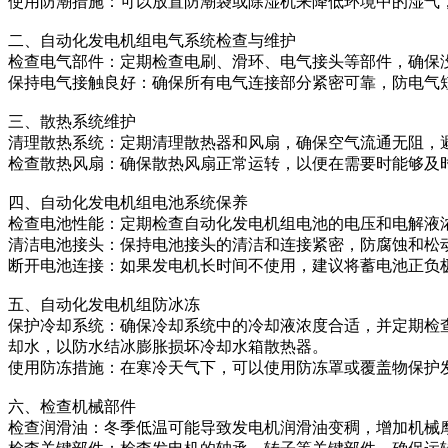
使用防潮措施：可以放置防潮袋或除湿机来降低环境中的湿气
二、自动化发电机组电气系统检查与维护
检查电气部件：定期检查电刷、滑环、电气接头等部件，确保
保持电气接触良好：确保所有电气连接部分紧密可靠，防电气
三、散热系统维护
清理散热系统：定期清理散热器和风扇，确保空气流通无阻，
检查散热风扇：确保散热风扇正常运转，以便在需要时能够及
四、自动化发电机组电池系统保养
检查电池性能：定期检查自动化发电机组电池的电压和电解液
清洁电池接头：保持电池接头的清洁和连接紧密，防腐蚀和松
断开电池连接：如果发电机长时间不使用，建议将蓄电池正负
五、自动化发电机组防冰冻
保护冷却系统：确保冷却系统中的冷却液浓度合适，并定期检
却水，以防水结冰膨胀损坏冷却水箱散热器。
使用防冻措施：在寒冷天气下，可以使用防冻罩或覆盖物保护
六、检查机械部件
检查润滑油：冬季低温可能导致发电机润滑油变稠，增加机械